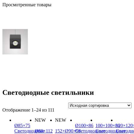
Просмотренные товары
Светодиодные светильники
Отображение 1–24 из 111
NEW
NEW
Ø85×75
Ø100×86
100×100×86
120×120
Светодиодные
Ø80×112
152×Ø90×98
Светодиодные
Светодиодные
Светоди