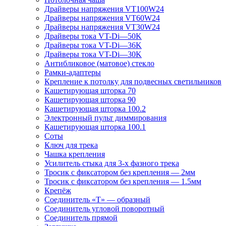
Драйверы напряжения VT100W24
Драйверы напряжения VT60W24
Драйверы напряжения VT30W24
Драйверы тока VT-Di—50K
Драйверы тока VT-Di—36K
Драйверы тока VT-Di—30K
Антибликовое (матовое) стекло
Рамки-адаптеры
Крепление к потолку для подвесных светильников
Кашетирующая шторка 70
Кашетирующая шторка 90
Кашетирующая шторка 100.2
Электронный пульт диммирования
Кашетирующая шторка 100.1
Соты
Ключ для трека
Чашка крепления
Усилитель стыка для 3-х фазного трека
Тросик с фиксатором без крепления — 2мм
Тросик с фиксатором без крепления — 1.5мм
Крепёж
Соединитель «Т» — образный
Соединитель угловой поворотный
Соединитель прямой