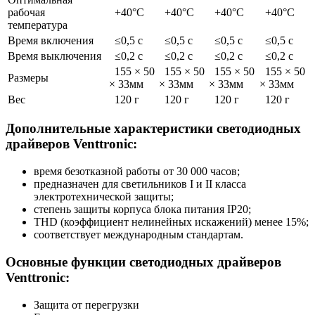
рабочая
+40°С
+40°С
+40°С
+40°С
температура
Время включения
≤0,5 с
≤0,5 с
≤0,5 с
≤0,5 с
Время выключения
≤0,2 с
≤0,2 с
≤0,2 с
≤0,2 с
155 × 50
155 × 50
155 × 50
155 × 50
Размеры
× 33мм
× 33мм
× 33мм
× 33мм
Вес
120 г
120 г
120 г
120 г
Дополнительные характеристики светодиодных
драйверов Venttronic:
время безотказной работы от 30 000 часов;
предназначен для светильников I и II класса
электротехнической защиты;
cтепень защиты корпуса блока питания IP20;
THD (коэффициент нелинейных искажений) менее 15%;
cоответствует международным стандартам.
Основные функции светодиодных драйверов
Venttronic:
Защита от перегрузки