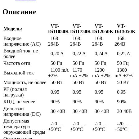
Описание
VT-
VT-
VT-
VT-
Модель:
Di11050K
Di11750K
Di12050K
Di13050K
Входное
168-
168-
168-
168-
напряжение (AC)
264В
264В
264В
264В
Входной ток, не
0,20 A
0,22 A
0,24 A
0,25 A
более
Частота сети
50 Гц
50 Гц
50 Гц
50 Гц
1100 mA
1170
1200
1300
Выходной ток
±2%
mA ±2%
mA ±2%
mA ±2%
Мощность, не более
50 Вт
50 Вт
50 Вт
50 Вт
PF (полная
0,95
0,95
0,95
0,95
нагрузка)
КПД, не менее
90%
90%
90%
90%
Диапазон
30-40В
30-40В
30-40В
30-40В
напряжения (DC)
Допустимая
-20 …
-20 …
-20 …
-20 …
температура
+50°С
+50°С
+50°С
+50°С
окружающей среды
Оптимальная