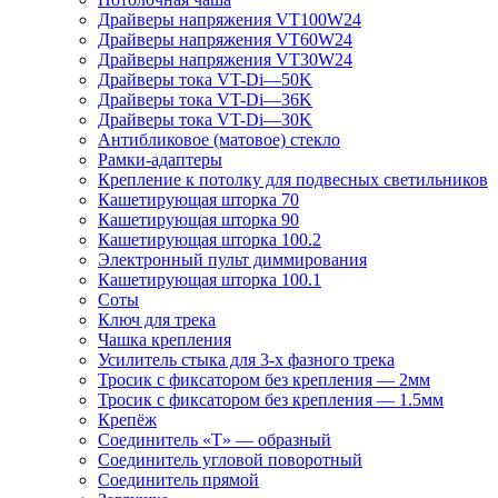
Драйверы напряжения VT100W24
Драйверы напряжения VT60W24
Драйверы напряжения VT30W24
Драйверы тока VT-Di—50K
Драйверы тока VT-Di—36K
Драйверы тока VT-Di—30K
Антибликовое (матовое) стекло
Рамки-адаптеры
Крепление к потолку для подвесных светильников
Кашетирующая шторка 70
Кашетирующая шторка 90
Кашетирующая шторка 100.2
Электронный пульт диммирования
Кашетирующая шторка 100.1
Соты
Ключ для трека
Чашка крепления
Усилитель стыка для 3-х фазного трека
Тросик с фиксатором без крепления — 2мм
Тросик с фиксатором без крепления — 1.5мм
Крепёж
Соединитель «Т» — образный
Соединитель угловой поворотный
Соединитель прямой