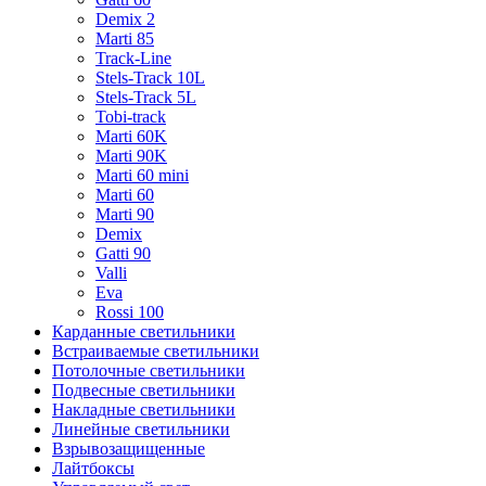
Demix 2
Marti 85
Track-Line
Stels-Track 10L
Stels-Track 5L
Tobi-track
Marti 60K
Marti 90K
Marti 60 mini
Marti 60
Marti 90
Demix
Gatti 90
Valli
Eva
Rossi 100
Карданные светильники
Встраиваемые светильники
Потолочные светильники
Подвесные светильники
Накладные светильники
Линейные светильники
Взрывозащищенные
Лайтбоксы