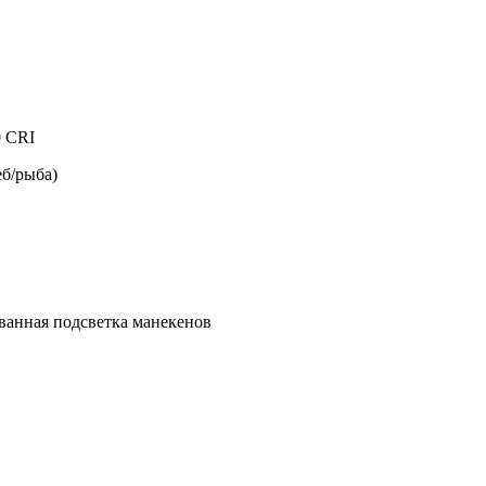
0 CRI
еб/рыба)
ванная подсветка манекенов