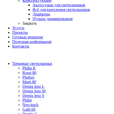
Комплектующие
Аксессуары для светильников
Всё для крепления светильников
Драйверы
Пульты диммирования
Закрыть
Услуги
Проекты
Готовые решения
Полезная информация
Контакты
Трековые светильники
Philip K
Rossi 80
Phobos
Marti 80
Demix lenz L
Demix lenz M
Demix lenz S
Philip
Neo-track
Gatti 60
Demix 2