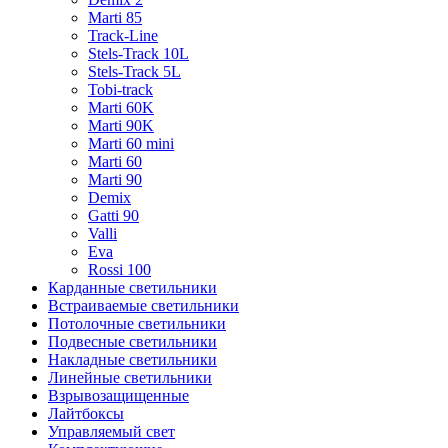
Marti 85
Track-Line
Stels-Track 10L
Stels-Track 5L
Tobi-track
Marti 60K
Marti 90K
Marti 60 mini
Marti 60
Marti 90
Demix
Gatti 90
Valli
Eva
Rossi 100
Карданные светильники
Встраиваемые светильники
Потолочные светильники
Подвесные светильники
Накладные светильники
Линейные светильники
Взрывозащищенные
Лайтбоксы
Управляемый свет