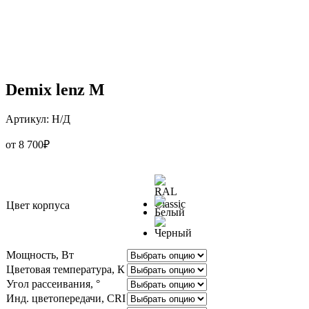
600×65×60
Demix lenz M
Артикул:
Н/Д
от
8 700
₽
Цвет корпуса
Мощность, Вт
Цветовая температура, К
Угол рассеивания, °
Инд. цветопередачи, CRI