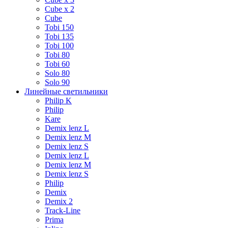
Cube х 2
Cube
Tobi 150
Tobi 135
Tobi 100
Tobi 80
Tobi 60
Solo 80
Solo 90
Линейные светильники
Philip K
Philip
Kare
Demix lenz L
Demix lenz M
Demix lenz S
Demix lenz L
Demix lenz M
Demix lenz S
Philip
Demix
Demix 2
Track-Line
Prima