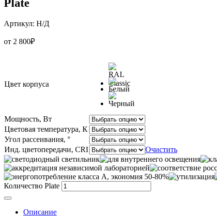
Plate
Артикул:
Н/Д
от
2 800
₽
Цвет корпуса
Мощность, Вт
Цветовая температура, К
Угол рассеивания, °
Инд. цветопередачи, CRI
Очистить
Количество Plate
Описание